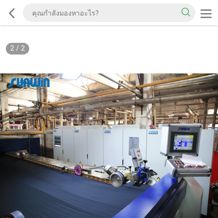
2
/
2