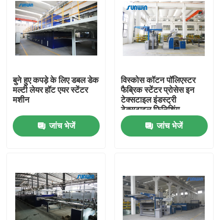
बुने हुए कपड़े के लिए डबल डेक
विस्कोस कॉटन पॉलिएस्टर
मल्टी लेयर हॉट एयर स्टेंटर
फैब्रिक स्टेंटर प्रोसेस इन
मशीन
टेक्सटाइल इंडस्ट्री
टेक्सटाइल फिनिशिंग
इक्विपमेंट
जांच भेजें
जांच भेजें
होम
हमारे बारे में
संपर्क