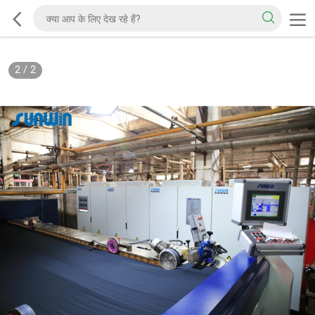
2
/
2