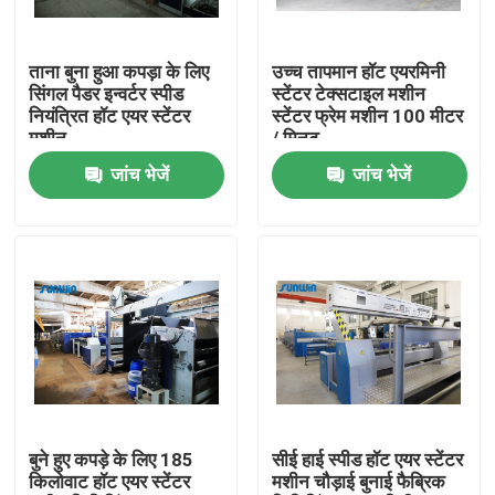
उत्पाद
ताना बुना हुआ कपड़ा के लिए
उच्च तापमान हॉट एयरमिनी
सिंगल पैडर इन्वर्टर स्पीड
स्टेंटर टेक्सटाइल मशीन
नियंत्रित हॉट एयर स्टेंटर
स्टेंटर फ्रेम मशीन 100 मीटर
टेक्सटाइल स्टेंटर मशीन
मशीन
/ मिनट
जांच भेजें
जांच भेजें
गर्म हवा स्टेंटर मशीन
फैब्रिक स्टेंटर मशीन
कपड़ा सुखाने की मशीन
फैब्रिक हीट सेटिंग मशीन
बुने हुए कपड़े के लिए 185
सीई हाई स्पीड हॉट एयर स्टेंटर
किलोवाट हॉट एयर स्टेंटर
मशीन चौड़ाई बुनाई फैब्रिक
टेक्सटाइल फिनिशिंग मशीन