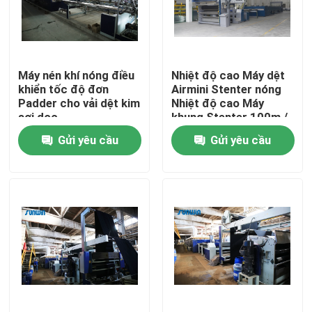
Tham quan nhà máy
Máy nén khí nóng điều
Nhiệt độ cao Máy dệt
Kiểm soát chất lượng
khiển tốc độ đơn
Airmini Stenter nóng
Padder cho vải dệt kim
Nhiệt độ cao Máy
sợi dọc
khung Stenter 100m /
Liên hệ chúng tôi
phút
Gửi yêu cầu
Gửi yêu cầu
Yêu cầu báo giá
Máy dệt stenter
máy stenter không khí nóng
Máy Stenter vải