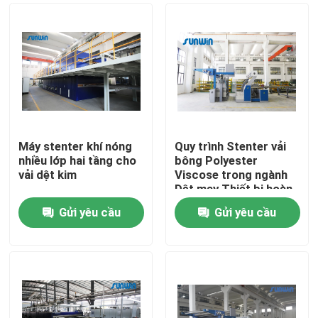
Máy stenter khí nóng
Quy trình Stenter vải
nhiều lớp hai tầng cho
bông Polyester
vải dệt kim
Viscose trong ngành
Dệt may Thiết bị hoàn
thiện hàng dệt
Gửi yêu cầu
Gửi yêu cầu
Nhà
Các sản phẩm
Về chúng tôi