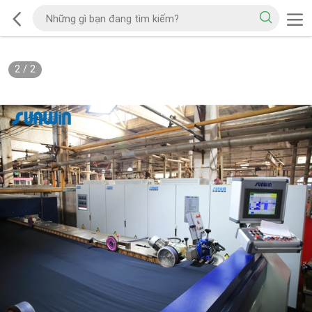
2
/
2