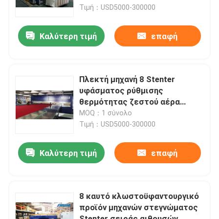
Τιμή：USD5000-300000
Προϊόντα
Καλύτερη τιμή
επαφή
υφαντική μηχανή stenter
Πλεκτή μηχανή 8 Stenter
Μηχανή Stenter ζεστού αέρα
υφάσματος ρύθμισης
θερμότητας ζεστού αέρα
υφάσματος αίθουσα
MOQ：1 σύνολο
Μηχανή Stenter υφάσματος
Τιμή：USD5000-300000
Υφαντική αποξηραντική μηχανή
Καλύτερη τιμή
επαφή
Μηχανή ρύθμισης θερμότητας υφάσματος
8 καυτό κλωστοϋφαντουργικό
προϊόν μηχανών στεγνώματος
Υφαντική μηχανή λήξης
Stenter σειράς αιθουσών