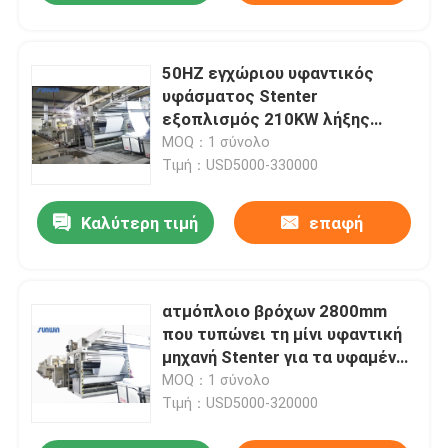
50HZ εγχώριου υφαντικός
υφάσματος Stenter
εξοπλισμός 210KW λήξης
μηχανών υφαντικός
MOQ：1 σύνολο
Τιμή：USD5000-330000
Καλύτερη τιμή
επαφή
ατμόπλοιο βρόχων 2800mm
που τυπώνει τη μίνι υφαντική
μηχανή Stenter για τα υφαμένα
υφάσματα 10 αίθουσα
MOQ：1 σύνολο
Τιμή：USD5000-320000