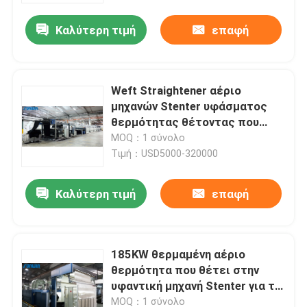
Καλύτερη τιμή
επαφή
Weft Straightener αέριο
μηχανών Stenter υφάσματος
θερμότητας θέτοντας που
θερμαίνεται αυτόματο
MOQ：1 σύνολο
Τιμή：USD5000-320000
Καλύτερη τιμή
επαφή
Σπίτι
185KW θερμαμένη αέριο
Σχετικά με εμάς
θερμότητα που θέτει στην
υφαντική μηχανή Stenter για το
βαρέων βαρών ύφασμα
Επαφές
MOQ：1 σύνολο