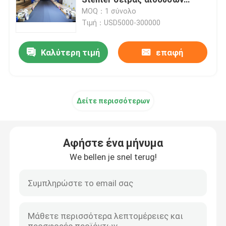
SUNWIN STH για το ύφασμα
MOQ：1 σύνολο
ταπετσαριών
Τιμή：USD5000-300000
Tenter μηχανή πλαισίων
Καλύτερη τιμή
επαφή
υφαντική βάφοντας μηχανή
Μηχανή υφαντικής εκτύπωσης
Δείτε περισσότερων
Πέστε την αποξηραντική μηχανή
Αφήστε ένα μήνυμα
stenter μηχανή λήξης
We bellen je snel terug!
Χαλαρώστε την ξηρότερη μηχανή