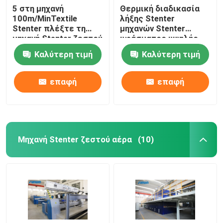
5 στη μηχανή
Θερμική διαδικασία
100m/MinTextile
λήξης Stenter
Stenter πλέξτε τη
μηχανών Stenter
μηχανή Stenter ζεστού
υφάσματος υψηλής
αέρα ατμού τύπων
ταχύτητας
Καλύτερη τιμή
Καλύτερη τιμή
πετρελαίου
πολυεστέρα
επαφή
επαφή
Μηχανή Stenter ζεστού αέρα
(10)