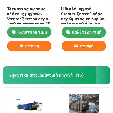
Πλέκοντας ύφασμα
Η διπλή μηχανή
πλάτους μηχανών
Stenter ζεστού αέρα
Stenter ζεστού αέρα
στρώματος γεφυρών
υψηλής ταχύτητας CE
πολυ για πλέκει τα
που τελειώνει
υφαμένα υφάσματα
Καλύτερη τιμή
Καλύτερη τιμή
2400mm
επαφή
επαφή
Υφαντική αποξηραντική μηχανή
(15)