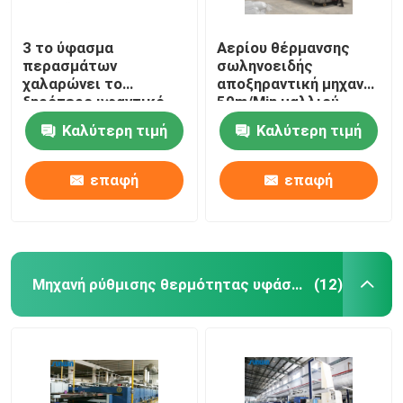
3 το ύφασμα
Αερίου θέρμανσης
περασμάτων
σωληνοειδής
χαλαρώνει το
αποξηραντική μηχανή
ξηρότερο υφαντικό
50m/Min μαλλιού
μπλε λευκό μηχανών
μηχανών υφάσματος
Καλύτερη τιμή
Καλύτερη τιμή
ξήρανσης
ξηρότερη προ
επαφή
επαφή
Μηχανή ρύθμισης θερμότητας υφάσματος
(12)