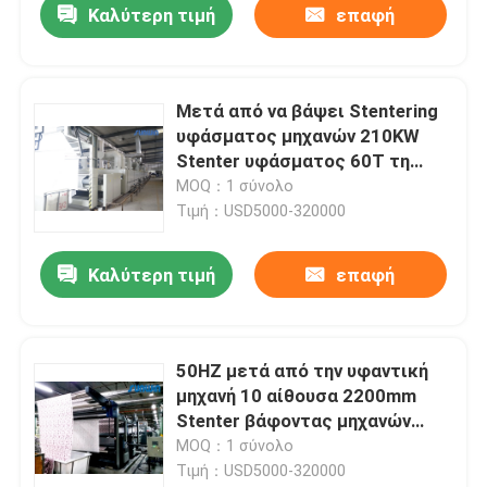
Καλύτερη τιμή
επαφή
Μετά από να βάψει Stentering
υφάσματος μηχανών 210KW
Stenter υφάσματος 60T τη
διαδικασία
MOQ：1 σύνολο
Τιμή：USD5000-320000
Καλύτερη τιμή
επαφή
50HZ μετά από την υφαντική
μηχανή 10 αίθουσα 2200mm
Stenter βάφοντας μηχανών
ροής αέρα
MOQ：1 σύνολο
Τιμή：USD5000-320000