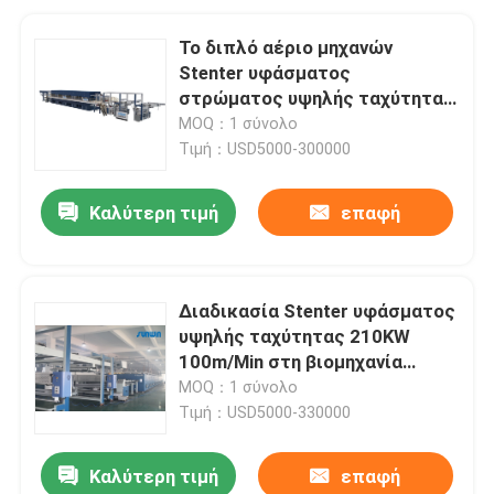
Το διπλό αέριο μηχανών
Stenter υφάσματος
στρώματος υψηλής ταχύτητας
που θερμαίνεται για πλέκει το
MOQ：1 σύνολο
ύφασμα
Τιμή：USD5000-300000
Καλύτερη τιμή
επαφή
Διαδικασία Stenter υφάσματος
υψηλής ταχύτητας 210KW
100m/Min στη βιομηχανία
κλωστοϋφαντουργίας 2800mm
MOQ：1 σύνολο
Τιμή：USD5000-330000
Καλύτερη τιμή
επαφή