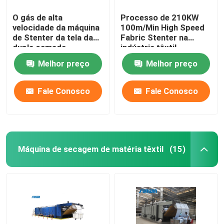
O gás de alta
Processo de 210KW
velocidade da máquina
100m/Min High Speed
de Stenter da tela da
Fabric Stenter na
dupla camada
indústria têxtil
aqueceu-se para a tela
2800mm
Melhor preço
Melhor preço
da malha
Fale Conosco
Fale Conosco
Máquina de secagem de matéria têxtil
(15)