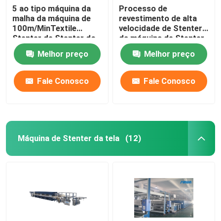
5 ao tipo máquina da
Processo de
malha da máquina de
revestimento de alta
100m/MinTextile
velocidade de Stenter
Stenter de Stenter do
da máquina de Stenter
ar quente do vapor
da tela do óleo térmico
Melhor preço
Melhor preço
do poliéster
Fale Conosco
Fale Conosco
Máquina de Stenter da tela
(12)