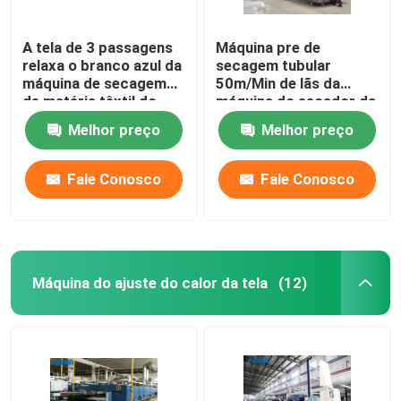
A tela de 3 passagens
Máquina pre de
relaxa o branco azul da
secagem tubular
máquina de secagem
50m/Min de lãs da
de matéria têxtil do
máquina do secador da
secador
tela do aquecimento de
Melhor preço
Melhor preço
gás
Fale Conosco
Fale Conosco
Máquina do ajuste do calor da tela
(12)