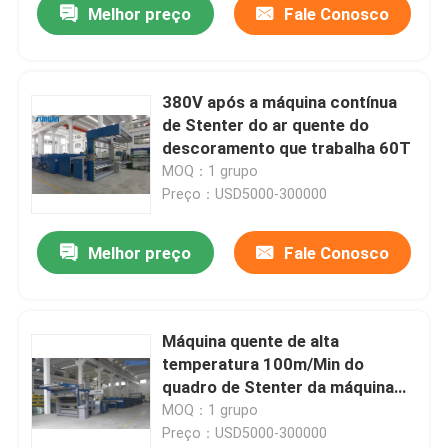
Melhor preço
Fale Conosco
380V após a máquina contínua
de Stenter do ar quente do
descoramento que trabalha 60T
MOQ：1 grupo
Preço：USD5000-300000
Melhor preço
Fale Conosco
Máquina quente de alta
temperatura 100m/Min do
quadro de Stenter da máquina
de matéria têxtil de Airmini
MOQ：1 grupo
Stenter
Preço：USD5000-300000