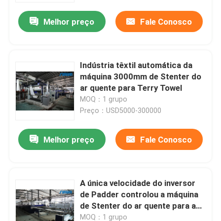
Melhor preço
Fale Conosco
Indústria têxtil automática da
máquina 3000mm de Stenter do
ar quente para Terry Towel
MOQ：1 grupo
Preço：USD5000-300000
Melhor preço
Fale Conosco
Casa
A única velocidade do inversor
Quem Somos
de Padder controlou a máquina
de Stenter do ar quente para a
tela da malha da urdidura
Contatos
MOQ：1 grupo