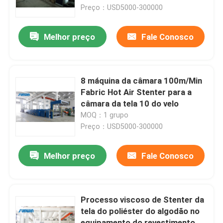
Preço：USD5000-300000
Produtos
Melhor preço
Fale Conosco
máquina do stenter de matéria têxtil
8 máquina da câmara 100m/Min
Máquina de Stenter do ar quente
Fabric Hot Air Stenter para a
câmara da tela 10 do velo
MOQ：1 grupo
Máquina de Stenter da tela
Preço：USD5000-300000
Máquina de secagem de matéria têxtil
Melhor preço
Fale Conosco
Máquina do ajuste do calor da tela
Processo viscoso de Stenter da
tela do poliéster do algodão no
Máquina de revestimento de matéria têxtil
equipamento do revestimento de