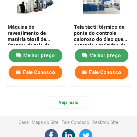
Máquina de
Tela táctil térmico da
revestimento de
ponte do controle
matéria têxtil de
caloroso do óleo que
Stenter da tela da
controla a máquina de
malha da tela tecida
terminação de Stenter
Melhor preço
Melhor preço
que tinge-se
terminando 1800mm
Fale Conosco
Fale Conosco
Veja mais
Casa
Mapa do Site
Fale Conosco
Desktop Site