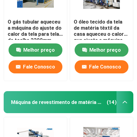
O gás tubular aqueceu
O óleo tecido da tela
a máquina do ajuste do
de matéria têxtil da
calor da tela para telas
casa aqueceu o calor
de toalha 2200mm
que ajusta a máquina
de terminação de
Melhor preço
Melhor preço
Stenter
Fale Conosco
Fale Conosco
Máquina de revestimento de matéria têxtil
(14)