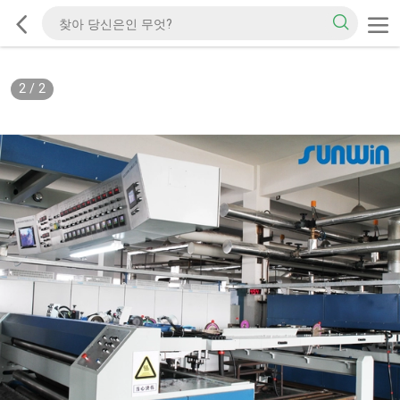
2
/
2