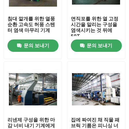
제품 소개
침대 깔개를 위한 열풍
면직포를 위한 열 고정
순환 고속도 허풍 스텐
시간을 말리는 구성을
터 염색 마무리 기계
염색시키는 것 뒤에
직물 너비 내기 기계
50T
문의 보내기
문의 보내기
허풍 너비 내기 기계
구성 너비 내기 기계
직물 건조 기계
구성 열 고정 시간
리넨제 구성을 위한 마
집에 짜여진 채 직물 패
감 너비 내기 기계에게
브릭 기름은 피니싱 너
직물 완성 가공기