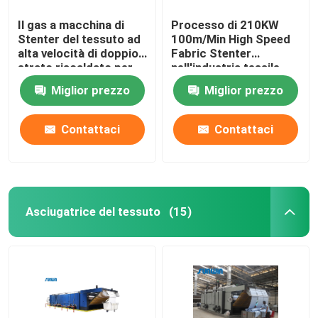
Il gas a macchina di
Processo di 210KW
Stenter del tessuto ad
100m/Min High Speed
alta velocità di doppio
Fabric Stenter
strato riscaldato per
nell'industria tessile
tricotta il tessuto
2800mm
Miglior prezzo
Miglior prezzo
Contattaci
Contattaci
Asciugatrice del tessuto
(15)