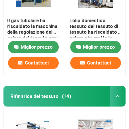
Il gas tubolare ha
L'olio domestico
riscaldato la macchina
tessuto del tessuto di
della regolazione del
tessuto ha riscaldato il
calore del tessuto per i
calore che mette la
tessuti
macchina di finitura di
Miglior prezzo
Miglior prezzo
dell'asciugamano
Stenter
2200mm
Contattaci
Contattaci
Rifinitrice del tessuto
(14)