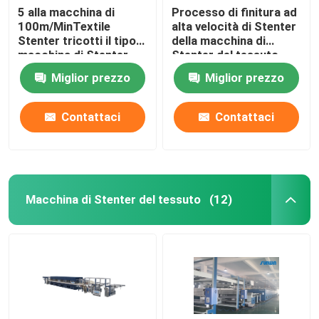
5 alla macchina di
Processo di finitura ad
100m/MinTextile
alta velocità di Stenter
Stenter tricotti il tipo
della macchina di
macchina di Stenter
Stenter del tessuto
dell'aria calda del
dell'olio termico del
Miglior prezzo
Miglior prezzo
vapore
poliestere
Contattaci
Contattaci
Macchina di Stenter del tessuto
(12)