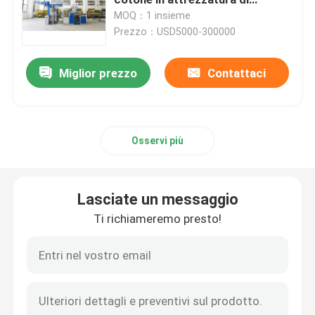
rifinitura del tessuto di industria
MOQ：1 insieme
tessile
Prezzo：USD5000-300000
Macchina della struttura dello stenditoio
Miglior prezzo
Contattaci
apparecchio di tintura del tessuto
Macchina di stampaggio di tessuti
Osservi più
Asciugatrice di caduta
Lasciate un messaggio
rifinitrice dello stenter
Ti richiameremo presto!
Rilassi la macchina più asciutta