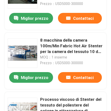
Prezzo：USD5000-300000
Prodotti
Miglior prezzo
Contattaci
macchina dello stenter del tessuto
8 macchina della camera
Macchina di Stenter dell'aria calda
100m/Min Fabric Hot Air Stenter
per la camera del tessuto 10 del
vello
MOQ：1 insieme
Macchina di Stenter del tessuto
Prezzo：USD5000-300000
Asciugatrice del tessuto
Miglior prezzo
Contattaci
Macchina della regolazione di calore del tessuto
Processo viscoso di Stenter del
tessuto del poliestere del
Rifinitrice del tessuto
cotone in attrezzatura di