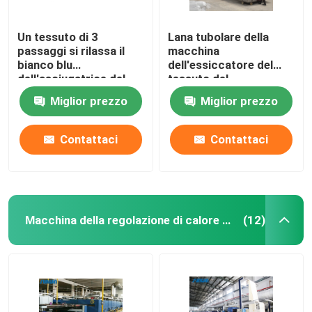
Un tessuto di 3
Lana tubolare della
passaggi si rilassa il
macchina
bianco blu
dell'essiccatore del
dell'asciugatrice del
tessuto del
tessuto
riscaldamento a gas
Miglior prezzo
Miglior prezzo
dell'essiccatore
pre asciugatrice
50m/Min
Contattaci
Contattaci
Macchina della regolazione di calore del tessuto
(12)