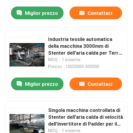
Miglior prezzo
Contattaci
Industria tessile automatica
della macchina 3000mm di
Stenter dell'aria calda per Terry
Towel
MOQ：1 insieme
Prezzo：USD5000-300000
Miglior prezzo
Contattaci
Casa
Singola macchina controllata di
Chi siamo
Stenter dell'aria calda di velocità
dell'invertitore di Padder per il
tessuto della maglia di catena
Contatti
MOQ：1 insieme