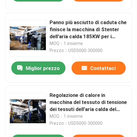
Panno più asciutto di caduta che
finisce la macchina di Stenter
dell'aria calda 185KW per i
tessuti
MOQ：1 insieme
Prezzo：USD5000-300000
Miglior prezzo
Contattaci
Regolazione di calore in
macchina del tessuto di tensione
dei tessuti dell'aria calda del
tessuto per tessuto tricottato
MOQ：1 insieme
larghezza aperta
Prezzo：USD5000-300000