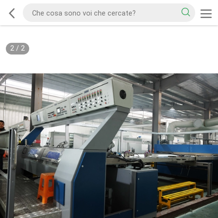
2
/
2