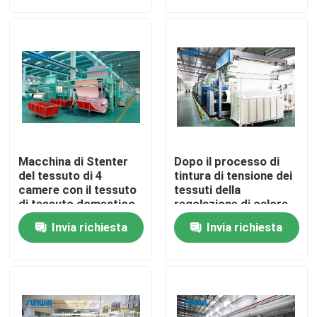
Prodotti
macchina dello stenter del tessuto
Macchina di Stenter dell'aria calda
Macchina di Stenter
Dopo il processo di
Macchina di Stenter del tessuto
del tessuto di 4
tintura di tensione dei
camere con il tessuto
tessuti della
di tessuto domestico
regolazione di calore
del dispositivo in lotti
della macchina di
Asciugatrice del tessuto
Invia richiesta
Invia richiesta
del rotolo
Stenter del tessuto
del tessuto in tessuto
Macchina della regolazione di calore del tessuto
Rifinitrice del tessuto