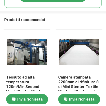
Prodotti raccomandati
Casa
Tessuto ad alta
Camera stampata
temperatura
2200mm di rifinitura 8
120m/Min Second
di Mini Stenter Textile
Chi siamo
Hand Stenter Machine
Machine Stenter del
per i tessuti del vello
tessuto
Invia richiesta
Invia richiesta
Contatti