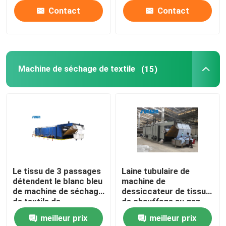
Contact
Contact
Machine de séchage de textile
(15)
Le tissu de 3 passages
Laine tubulaire de
détendent le blanc bleu
machine de
de machine de séchage
dessiccateur de tissu
de textile de
de chauffage au gaz
dessiccateur
séchant pré la machine
meilleur prix
meilleur prix
50m/Min