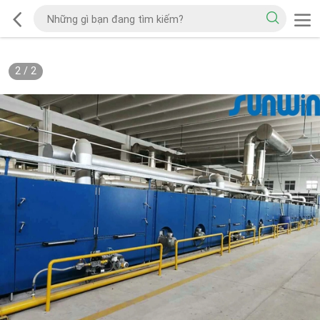
2
/
2