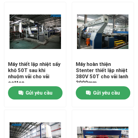
Sản phẩm
Máy dệt stenter
máy stenter không khí nóng
Máy thiết lập nhiệt sấy
Máy hoàn thiện
khô 50T sau khi
Stenter thiết lập nhiệt
Máy Stenter vải
nhuộm vải cho vải
380V 50T cho vải lanh
cotton
3000mm
Gửi yêu cầu
Gửi yêu cầu
Máy sấy dệt
Máy thiết lập nhiệt vải
Máy dệt hoàn thiện