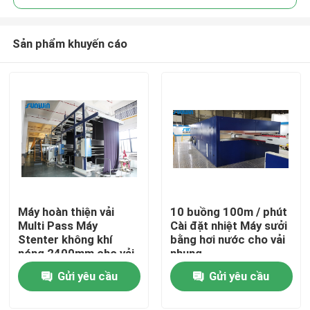
Sản phẩm khuyến cáo
Máy hoàn thiện vải
10 buồng 100m / phút
Nhà
Multi Pass Máy
Cài đặt nhiệt Máy sưởi
Stenter không khí
bằng hơi nước cho vải
nóng 2400mm cho vải
nhung
Về chúng tôi
trải giường
Gửi yêu cầu
Gửi yêu cầu
Địa chỉ liên hệ