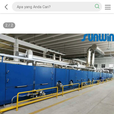
2
/
2