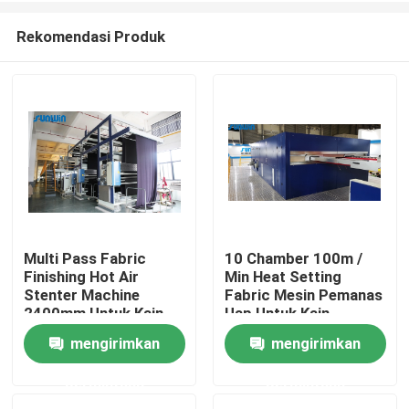
Rekomendasi Produk
Multi Pass Fabric
10 Chamber 100m /
Finishing Hot Air
Min Heat Setting
Rumah
Stenter Machine
Fabric Mesin Pemanas
2400mm Untuk Kain
Uap Untuk Kain
Sprei
Beludru
mengirimkan
mengirimkan
Tentang kita
permintaan
permintaan
Kontak