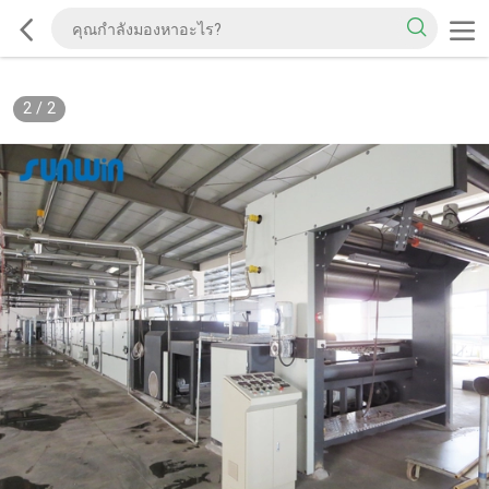
2
/
2