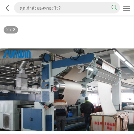
2
/
2