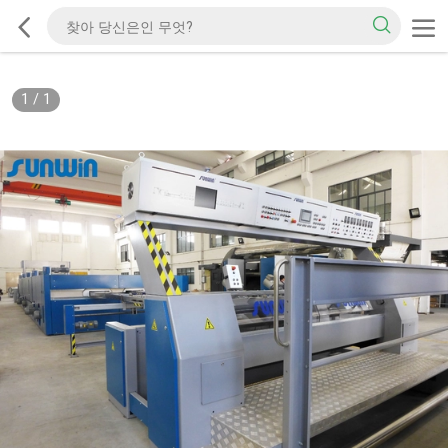
1
/
1