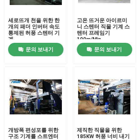
제품 소개
세로뜨개 천을 위한 한
고온 뜨거운 아이르미
개의 패더 인버터 속도
니 스텐터 직물 기계 스
통제된 허풍 스텐터 기
텐터 프레임기
직물 너비 내기 기계
계
100m/Min
문의 보내기
문의 보내기
허풍 너비 내기 기계
구성 너비 내기 기계
직물 건조 기계
구성 열 고정 시간
개방폭 편성포를 위한
제직한 직물을 위한
구조 기계를 스트엔터
185KW 허풍 너비 내기
직물 완성 가공기