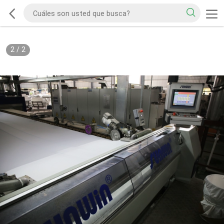
2
/
2