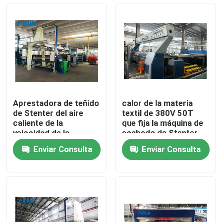
Productos
máquina del stenter de la materia textil
Máquina de Stenter del aire caliente
Aprestadora de teñido
calor de la materia
de Stenter del aire
textil de 380V 50T
Máquina de Stenter de la tela
caliente de la
que fija la máquina de
velocidad de la
acabado de Stenter
circulación del aire
para las telas de lino
Enviar Consulta
Enviar Consulta
caliente para las
3000m m
Secadora de la materia textil
sábanas
Máquina del ajuste del calor de la tela
Aprestadora de la materia textil