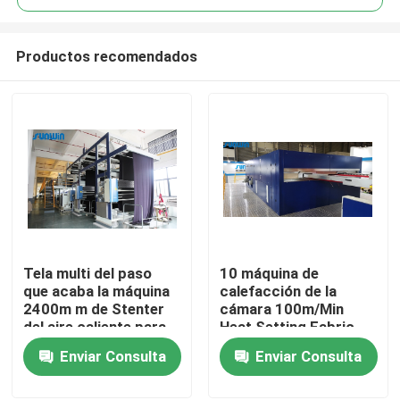
Productos recomendados
Tela multi del paso
10 máquina de
Inicio
que acaba la máquina
calefacción de la
2400m m de Stenter
cámara 100m/Min
del aire caliente para
Heat Setting Fabric
Sobre nosotros
las telas de la sábana
Steam para la tela del
Enviar Consulta
Enviar Consulta
terciopelo
Contactos