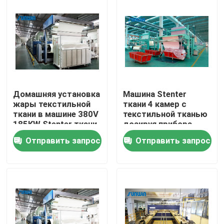
Продукция
машина stenter ткани
Машина Stenter горячего воздуха
Домашняя установка
Машина Stenter
жары текстильной
ткани 4 камер с
ткани в машине 380V
текстильной тканью
Машина Stenter ткани
185KW Stenter ткани
дозируя прибора
крена домашней
Отправить запрос
Отправить запрос
Машина для просушки ткани
Машина установки жары ткани
Доводочный станок ткани