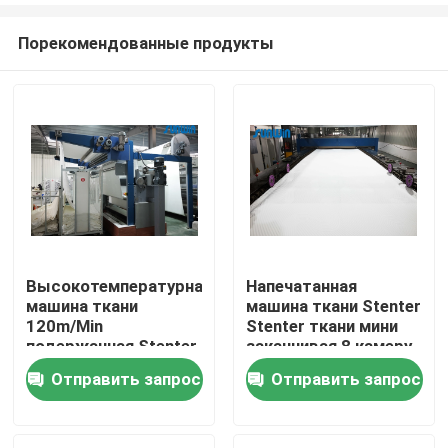
Порекомендованные продукты
Высокотемпературная
Напечатанная
машина ткани
машина ткани Stenter
Дома
120m/Min
Stenter ткани мини
подержанная Stenter
заканчивая 8 камеру
для тканей ватки
2200mm
Отправить запрос
Отправить запрос
О Компании
Контакты