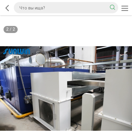
2
/
2